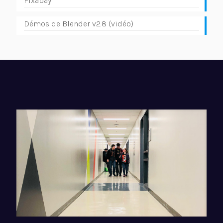
Pixabay
Démos de Blender v2.8 (vidéo)