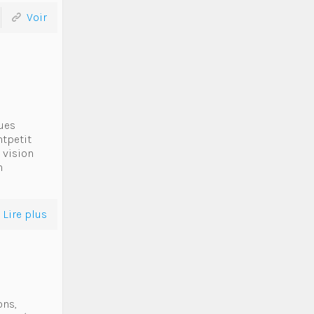
Voir
l
ues
tpetit
 vision
n
Lire plus
ons,