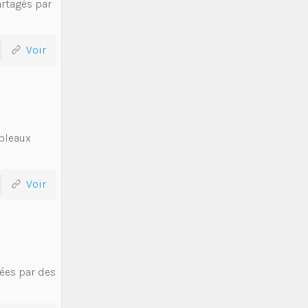
artagés par
Voir
ableaux
Voir
gées par des