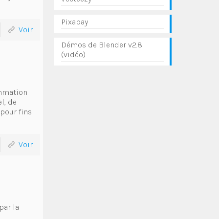
Pixabay
Voir
Démos de Blender v2.8
(vidéo)
mmation
l, de
 pour fins
Voir
par la