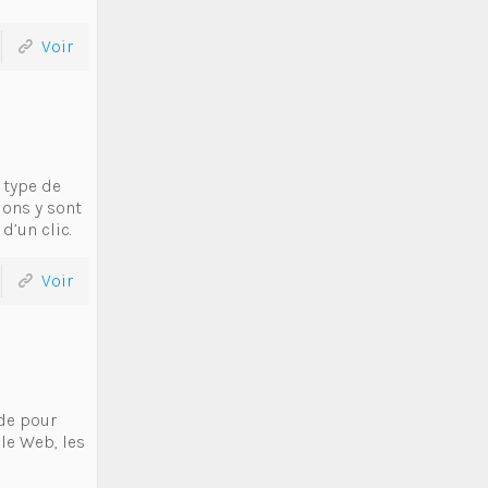
Voir
 type de
ions y sont
d’un clic.
Voir
de pour
le Web, les