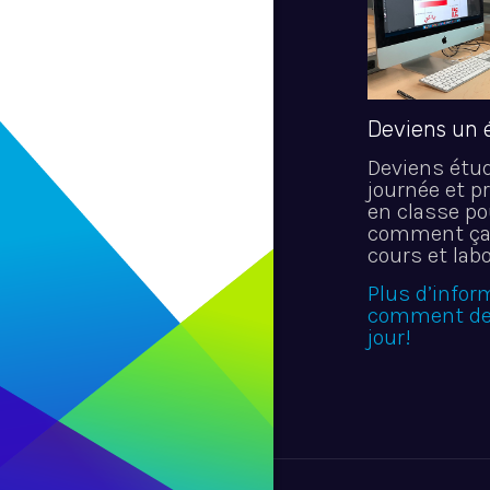
Deviens un 
Deviens étu
journée et p
en classe p
comment ça 
cours et labo
Plus d’infor
comment dev
jour!