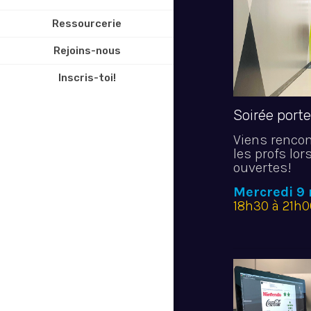
Ressourcerie
Rejoins-nous
Inscris-toi!
Soirée port
Viens rencon
les profs lor
ouvertes!
Mercredi 9
18h30 à 21h