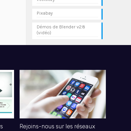
Pixabay
Démos de Blender v2.8
(vidéo)
rs
Rejoins-nous sur les réseaux