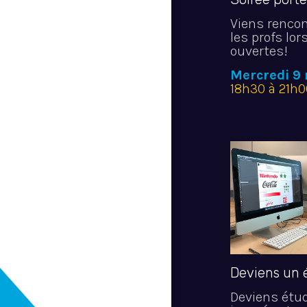
Viens rencon
les profs lor
ouvertes!
Mercredi 9
18h30 à 21h
Deviens un 
Deviens étu