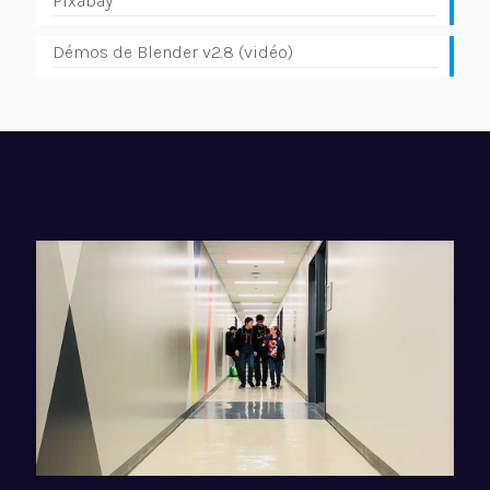
Pixabay
Démos de Blender v2.8 (vidéo)