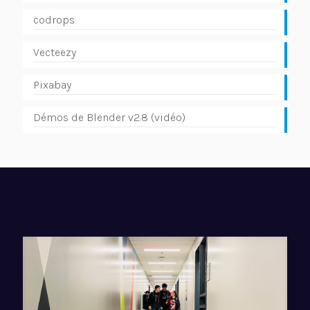
codrops
Vecteezy
Pixabay
Démos de Blender v2.8 (vidéo)